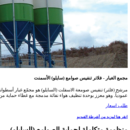
مجمع الغبار - فلاتر تنفيس صوامع (سايلو) الأسمنت
مرشح (فلتر) تنفيس صومعة الاسفلت (السايلو) هو مجمّع غبار أسطواني 
عمودياً. وهو معزز بوحدة تنظيف هواء نفاثة مدمجة مع غطاء حماية من 
طلب اسعار
انقر هنا لمزيد من أشرطة الفيديو
منظومة متكاملة لحماية الصوامع (السايلو)