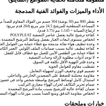
الأداء والميزات والفوائد الفنية المدمجة
بقطر 800 مم (30 بوصة) 304 جسم من الفولاذ المقاوم للصدأ مع شفة سفلية.
المساحة السطحية للمرشح 24.5 متر مربع (264 قدم مربع)
ارتفاع الصيانة = 1،145 مم (3.75 قدم).
كفاءة ترشيح عالية بفضل عناصر التصفية POLYPLEAT
انخفاض مستوى انبعاث الغبار بفضل وسائط الترشيح المعتمدة من GC-code B.I.A
وحدة تنظيف هواء نفاثة مدمجة مع غطاء حماية من العوامل الجو
كفاءة تنظيف عالية بسبب صمامات الملف اللولبي ‘الغمر الكامل’
غطاء حماية من الطقس الآمن للعمل مع خطاف قابل للقفل.
لا توجد أدوات مطلوبة لإزالة وحدات التصفية .
وحدة فلتر التهوية الأقل تكلفة في السوق.
تشطيب مقاوم للعوامل الجوية
تصميم قوي وخفيف الوزن لسهولة التعامل.
مقاومة محسّنة للضغط على الصعيدين الخارجي والداخلي.
استبدال كامل لوسائط المرشح بواسطة شخص واحد في غضون 
صمام تحرير التكاثف لخزان الهواء معياري التركيب
ضمان كفاءة عالية للترشيح بسبب مادة المرشح المعتمدة
انخفاض مقاومة التدفق ومنع الصدأ بسبب موزعات الهواء المصنو
خيارات وملحقات