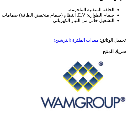
الحلقة السفلية الملحومة.
صمام الطوارئ E.V. النظام (صمام منخفض الطاقة) صمامات الملف اللولبي توفر خفضًا في الاستهلاك السنوي للطاقة بنسبة 50٪ ، أي العائد على الاستثمار في غضون عام.
التشغيل خالي من التيار الكهربائي
تحميل الوثائق:
معدات الفلترة (الترشيح)
شريك المنتج