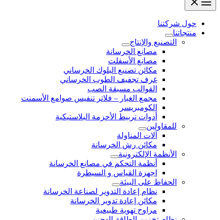
حول شركتنا
منتجاتنا
التصنيع والإنتاج
مصانع الخرسانة
مصانع الأسفلت
مكائن تصنيع البلوك الخرساني
غرف تجفيف الطوب الخرساني
القوالب مسبقة الصب
مجمع الغبار – فلاتر تنفيس صوامع الأسمنت
الكومبريسر
أدوات تربيط الأحزمة البلاستيكية
للمقاولين
آلات المناولة
مكائن رش الخرسانة
الأنظمة الإلكترونية
أنظمة التحكم في مصانع الخرسانة
اجهزة القياس و السيطرة
الحفاظ على البيئة
نظام إعادة التدوير لصناعة الخرسانة
مكائن إعادة تدوير الخرسانة
مراوح تهوية طبيعية
نظام-تخزين-الطاقة-الهجين